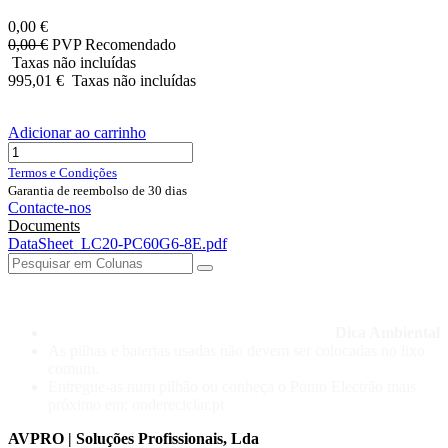
0,00
€
0,00
€
PVP Recomendado
Taxas não incluídas
995,01
€
Taxas não incluídas
Adicionar ao carrinho
Termos e Condições
Garantia de reembolso de 30 dias
Contacte-nos
Documents
DataSheet_LC20-PC60G6-8E.pdf
Dica Ambiental
As pilhas e baterias usadas não devem ser colocadas no lixo
comum.
Entregue-as num pilhão ou conheça o Ponto Electrão mais
próximo em: ondereciclar.pt
AVPRO | Soluções Profissionais, Lda