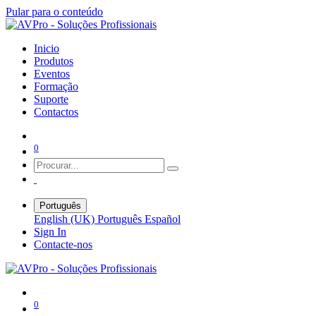
Pular para o conteúdo
Inicio
Produtos
Eventos
Formação
Suporte
Contactos
0
Português
English (UK)
Português
Español
Sign In
Contacte-nos
0