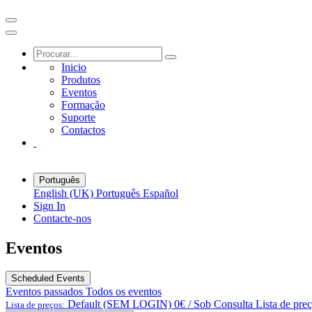
Inicio
Produtos
Eventos
Formação
Suporte
Contactos
Português
English (UK)
Português
Español
Sign In
Contacte-nos
Eventos
Scheduled Events
Eventos passados
Todos os eventos
Default (SEM LOGIN) 0€ / Sob Consulta
Lista de pre
Lista de preços: