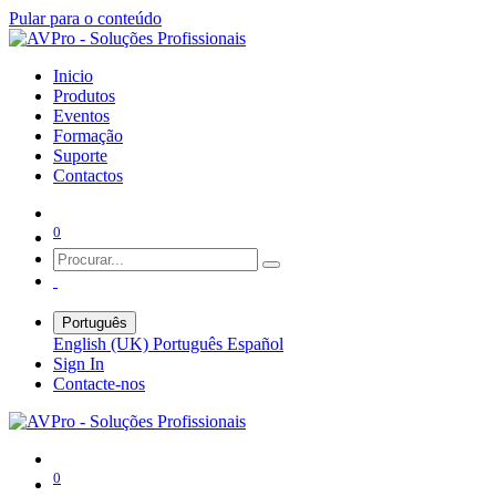
Pular para o conteúdo
Inicio
Produtos
Eventos
Formação
Suporte
Contactos
0
Português
English (UK)
Português
Español
Sign In
Contacte-nos
0