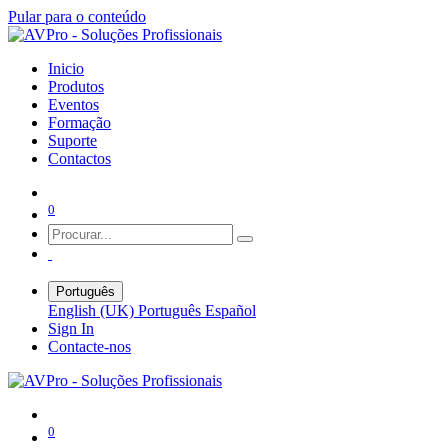
Pular para o conteúdo
Inicio
Produtos
Eventos
Formação
Suporte
Contactos
0
Português
English (UK)
Português
Español
Sign In
Contacte-nos
0