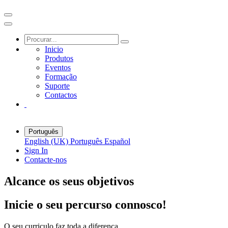
Inicio
Produtos
Eventos
Formação
Suporte
Contactos
Português
English (UK)
Português
Español
Sign In
Contacte-nos
Alcance os seus objetivos
Inicie o seu percurso connosco!
O seu curriculo faz toda a diferença.