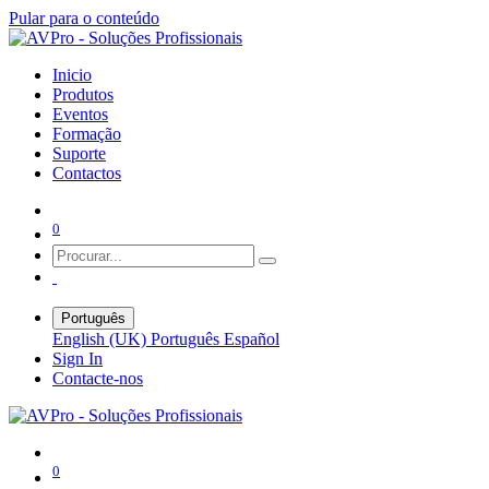
Pular para o conteúdo
Inicio
Produtos
Eventos
Formação
Suporte
Contactos
0
Português
English (UK)
Português
Español
Sign In
Contacte-nos
0