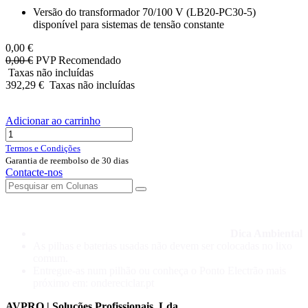
Versão do transformador 70/100 V (LB20-PC30-5)
disponível para sistemas de tensão constante
0,00
€
0,00
€
PVP Recomendado
Taxas não incluídas
392,29
€
Taxas não incluídas
Adicionar ao carrinho
Termos e Condições
Garantia de reembolso de 30 dias
Contacte-nos
Dica Ambiental
As pilhas e baterias usadas não devem ser colocadas no lixo
comum.
Entregue-as num pilhão ou conheça o Ponto Electrão mais
próximo em: ondereciclar.pt
AVPRO | Soluções Profissionais, Lda