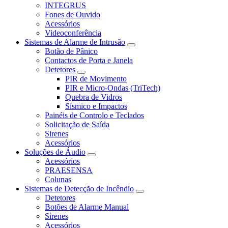
INTEGRUS
Fones de Ouvido
Acessórios
Videoconferência
Sistemas de Alarme de Intrusão
Botão de Pânico
Contactos de Porta e Janela
Detetores
PIR de Movimento
PIR e Micro-Ondas (TriTech)
Quebra de Vidros
Sísmico e Impactos
Painéis de Controlo e Teclados
Solicitação de Saída
Sirenes
Acessórios
Soluções de Áudio
Acessórios
PRAESENSA
Colunas
Sistemas de Detecção de Incêndio
Detetores
Botões de Alarme Manual
Sirenes
Acessórios