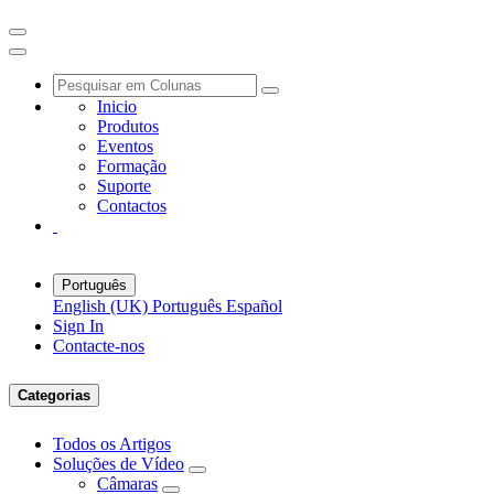
Inicio
Produtos
Eventos
Formação
Suporte
Contactos
Português
English (UK)
Português
Español
Sign In
Contacte-nos
Categorias
Todos os Artigos
Soluções de Vídeo
Câmaras