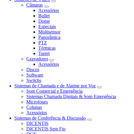
Câmaras
Acessórios
Bullet
Dome
Especiais
Multisensor
Panorâmica
PTZ
Térmicas
Turret
Gravadores
Acessórios
Discos
Software
Switchs
Sistemas de Chamada e de Alarme por Voz
Som Comercial e Emergência
Sistemas Chamada Digitais & Som Emergência
Microfones
Colunas
Acessórios
Sistemas de Conferência & Discussão
DICENTIS
DICENTIS Sem Fio