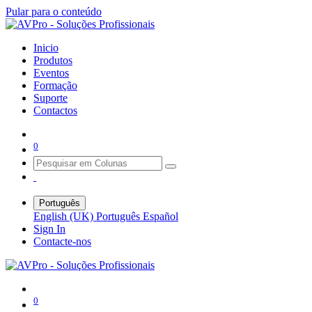
Pular para o conteúdo
Inicio
Produtos
Eventos
Formação
Suporte
Contactos
0
Português
English (UK)
Português
Español
Sign In
Contacte-nos
0