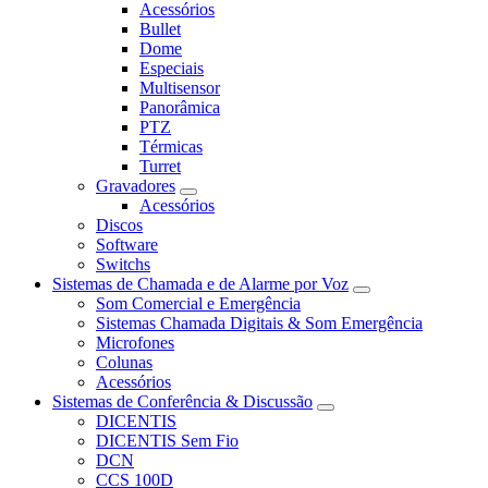
Acessórios
Bullet
Dome
Especiais
Multisensor
Panorâmica
PTZ
Térmicas
Turret
Gravadores
Acessórios
Discos
Software
Switchs
Sistemas de Chamada e de Alarme por Voz
Som Comercial e Emergência
Sistemas Chamada Digitais & Som Emergência
Microfones
Colunas
Acessórios
Sistemas de Conferência & Discussão
DICENTIS
DICENTIS Sem Fio
DCN
CCS 100D