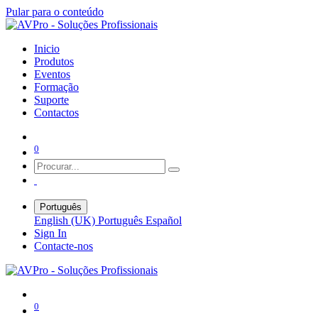
Pular para o conteúdo
Inicio
Produtos
Eventos
Formação
Suporte
Contactos
0
Português
English (UK)
Português
Español
Sign In
Contacte-nos
0