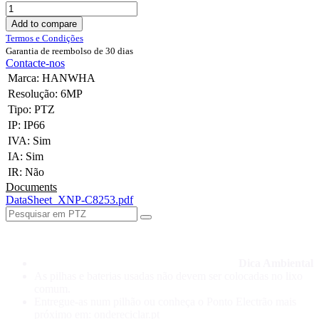
Add to compare
Termos e Condições
Garantia de reembolso de 30 dias
Contacte-nos
Marca
:
HANWHA
Resolução
:
6MP
Tipo
:
PTZ
IP
:
IP66
IVA
:
Sim
IA
:
Sim
IR
:
Não
Documents
DataSheet_XNP-C8253.pdf
Dica Ambiental
As pilhas e baterias usadas não devem ser colocadas no lixo
comum.
Entregue-as num pilhão ou conheça o Ponto Electrão mais
próximo em: ondereciclar.pt