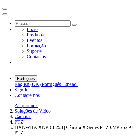
Inicio
Produtos
Eventos
Formação
Suporte
Contactos
Português
English (UK)
Português
Español
Sign In
Contacte-nos
All products
Soluções de Vídeo
Câmaras
PTZ
HANWHA XNP-C8253 | Câmara X Series PTZ 6MP 25x AI
PTZ