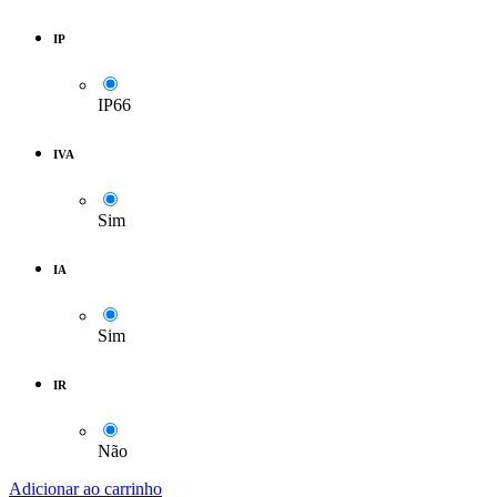
IP
IP66
IVA
Sim
IA
Sim
IR
Não
Adicionar ao carrinho