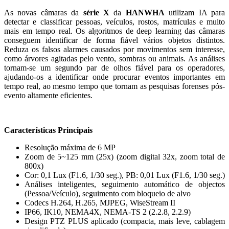
As novas câmaras da
série X
da
HANWHA
utilizam IA para
detectar e classificar pessoas, veículos, rostos, matrículas e muito
mais em tempo real. Os algoritmos de deep learning das câmaras
conseguem identificar de forma fiável vários objetos distintos.
Reduza os falsos alarmes causados por movimentos sem interesse,
como árvores agitadas pelo vento, sombras ou animais. As análises
tornam-se um segundo par de olhos fiável para os operadores,
ajudando-os a identificar onde procurar eventos importantes em
tempo real, ao mesmo tempo que tornam as pesquisas forenses pós-
evento altamente eficientes.
Características Principais
Resolução máxima de 6 MP
Zoom de 5~125 mm (25x) (zoom digital 32x, zoom total de
800x)
Cor: 0,1 Lux (F1.6, 1/30 seg.), PB: 0,01 Lux (F1.6, 1/30 seg.)
Análises inteligentes, seguimento automático de objectos
(Pessoa/Veículo), seguimento com bloqueio de alvo
Codecs H.264, H.265, MJPEG, WiseStream II
IP66, IK10, NEMA4X, NEMA-TS 2 (2.2.8, 2.2.9)
Design PTZ PLUS aplicado (compacta, mais leve, cablagem