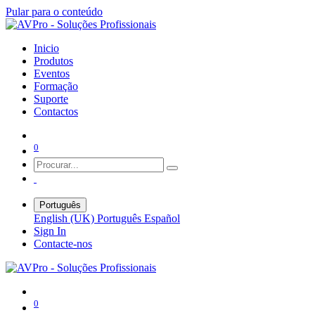
Pular para o conteúdo
Inicio
Produtos
Eventos
Formação
Suporte
Contactos
0
Português
English (UK)
Português
Español
Sign In
Contacte-nos
0