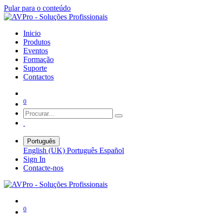
Pular para o conteúdo
Inicio
Produtos
Eventos
Formação
Suporte
Contactos
0
Português
English (UK)
Português
Español
Sign In
Contacte-nos
0