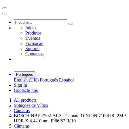
Inicio
Produtos
Eventos
Formação
Suporte
Contactos
Português
English (UK)
Português
Español
Sign In
Contacte-nos
All products
Soluções de Vídeo
Câmaras
BOSCH NBE-7702-ALX | Câmara DINION 7100i IR, 2MP
HDR X 4.4-10mm, IP66/67 IK10
Câmaras