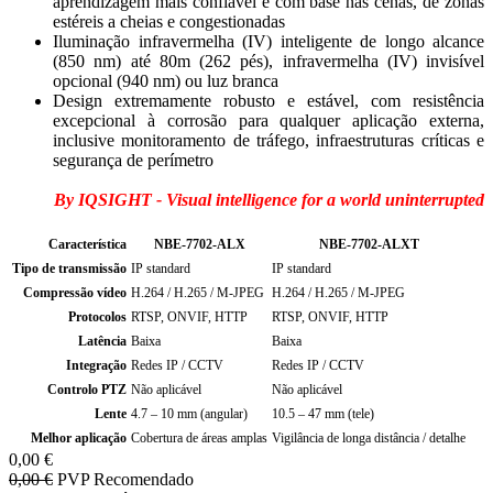
aprendizagem mais confiável e com base nas cenas, de zonas
estéreis a cheias e congestionadas
Iluminação infravermelha (IV) inteligente de longo alcance
(850 nm) até 80m (262 pés), infravermelha (IV) invisível
opcional (940 nm) ou luz branca
Design extremamente robusto e estável, com resistência
excepcional à corrosão para qualquer aplicação externa,
inclusive monitoramento de tráfego, infraestruturas críticas e
segurança de perímetro
By IQSIGHT - Visual intelligence for a world uninterrupted
Característica
NBE-7702-ALX
NBE-7702-ALXT
Tipo de transmissão
IP standard
IP standard
Compressão vídeo
H.264 / H.265 / M-JPEG
H.264 / H.265 / M-JPEG
Protocolos
RTSP, ONVIF, HTTP
RTSP, ONVIF, HTTP
Latência
Baixa
Baixa
Integração
Redes IP / CCTV
Redes IP / CCTV
Controlo PTZ
Não aplicável
Não aplicável
Lente
4.7 – 10 mm (angular)
10.5 – 47 mm (tele)
Melhor aplicação
Cobertura de áreas amplas
Vigilância de longa distância / detalhe
0,00
€
0,00
€
PVP Recomendado