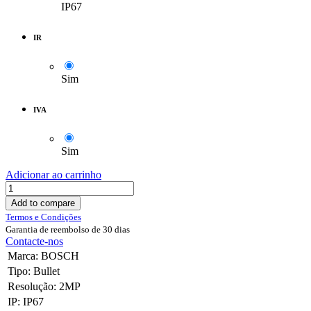
IP67
IR
Sim
IVA
Sim
Adicionar ao carrinho
Add to compare
Termos e Condições
Garantia de reembolso de 30 dias
Contacte-nos
Marca
:
BOSCH
Tipo
:
Bullet
Resolução
:
2MP
IP
:
IP67