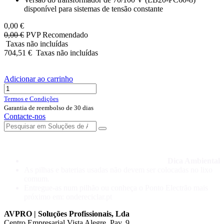
disponível para sistemas de tensão constante
0,00
€
0,00
€
PVP Recomendado
Taxas não incluídas
704,51
€
Taxas não incluídas
Adicionar ao carrinho
Termos e Condições
Garantia de reembolso de 30 dias
Contacte-nos
Dica Ambiental
As pilhas e baterias usadas não devem ser colocadas no lixo
comum.
Entregue-as num pilhão ou conheça o Ponto Electrão mais
próximo em: ondereciclar.pt
AVPRO | Soluções Profissionais, Lda
Centro Empresarial Vista Alegre, Pav. 9