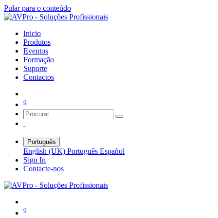
Pular para o conteúdo
Inicio
Produtos
Eventos
Formação
Suporte
Contactos
0
Português
English (UK)
Português
Español
Sign In
Contacte-nos
0