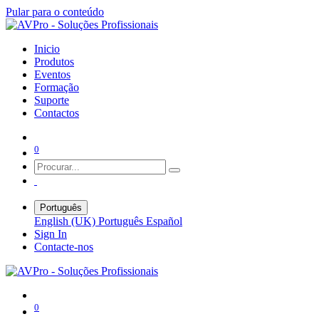
Pular para o conteúdo
Inicio
Produtos
Eventos
Formação
Suporte
Contactos
0
Português
English (UK)
Português
Español
Sign In
Contacte-nos
0