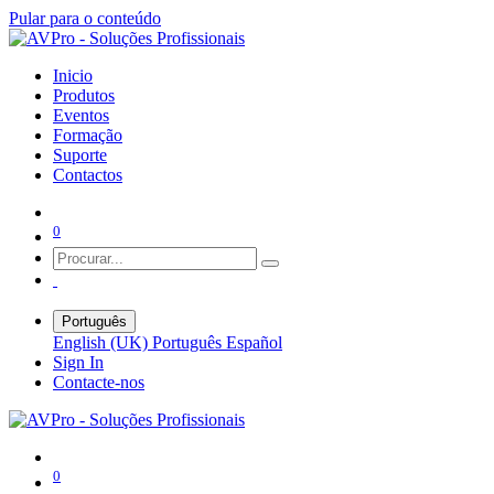
Pular para o conteúdo
Inicio
Produtos
Eventos
Formação
Suporte
Contactos
0
Português
English (UK)
Português
Español
Sign In
Contacte-nos
0