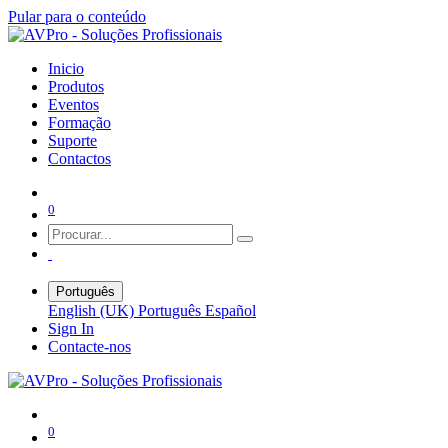
Pular para o conteúdo
Inicio
Produtos
Eventos
Formação
Suporte
Contactos
0
Português
English (UK)
Português
Español
Sign In
Contacte-nos
0