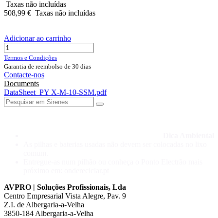
Taxas não incluídas
508,99
€
Taxas não incluídas
Adicionar ao carrinho
Termos e Condições
Garantia de reembolso de 30 dias
Contacte-nos
Documents
DataSheet_PY X-M-10-SSM.pdf
Dica Ambiental
As pilhas e baterias usadas não devem ser colocadas no lixo
comum.
Entregue-as num pilhão ou conheça o Ponto Electrão mais
próximo em: ondereciclar.pt
AVPRO | Soluções Profissionais, Lda
Centro Empresarial Vista Alegre, Pav. 9
Z.I. de Albergaria-a-Velha
3850-184 Albergaria-a-Velha