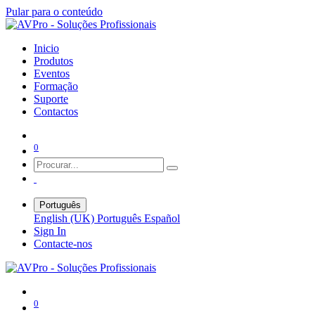
Pular para o conteúdo
Inicio
Produtos
Eventos
Formação
Suporte
Contactos
0
Português
English (UK)
Português
Español
Sign In
Contacte-nos
0