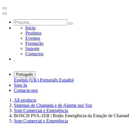
Inicio
Produtos
Eventos
Formação
Suporte
Contactos
Português
English (UK)
Português
Español
Sign In
Contacte-nos
All products
Sistemas de Chamada e de Alarme por Voz
Som Comercial e Emergência
BOSCH PVA-1EB | Botão Emergência da Estação de Chamad
Som Comercial e Emergência