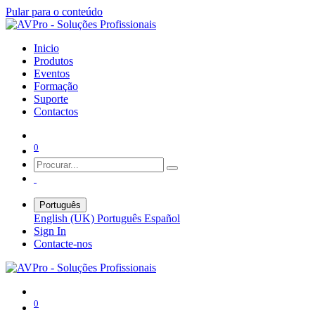
Pular para o conteúdo
Inicio
Produtos
Eventos
Formação
Suporte
Contactos
0
Português
English (UK)
Português
Español
Sign In
Contacte-nos
0