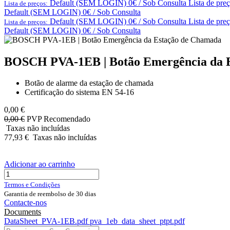
Default (SEM LOGIN) 0€ / Sob Consulta
Lista de pre
Lista de preços:
Default (SEM LOGIN) 0€ / Sob Consulta
Default (SEM LOGIN) 0€ / Sob Consulta
Lista de pre
Lista de preços:
Default (SEM LOGIN) 0€ / Sob Consulta
BOSCH PVA-1EB | Botão Emergência da 
Botão de alarme da estação de chamada
Certificação do sistema EN 54-16
0,00
€
0,00
€
PVP Recomendado
Taxas não incluídas
77,93
€
Taxas não incluídas
Adicionar ao carrinho
Termos e Condições
Garantia de reembolso de 30 dias
Contacte-nos
Documents
DataSheet_PVA-1EB.pdf
pva_1eb_data_sheet_ptpt.pdf