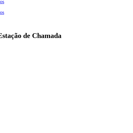
ços
ços
Estação de Chamada