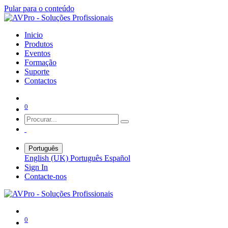
Pular para o conteúdo
Inicio
Produtos
Eventos
Formação
Suporte
Contactos
0
Português
English (UK)
Português
Español
Sign In
Contacte-nos
0