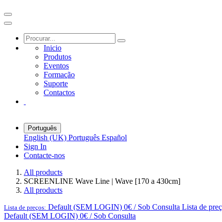
Inicio
Produtos
Eventos
Formação
Suporte
Contactos
Português
English (UK)
Português
Español
Sign In
Contacte-nos
All products
SCREENLINE Wave Line | Wave [170 a 430cm]
All products
Default (SEM LOGIN) 0€ / Sob Consulta
Lista de pre
Lista de preços:
Default (SEM LOGIN) 0€ / Sob Consulta