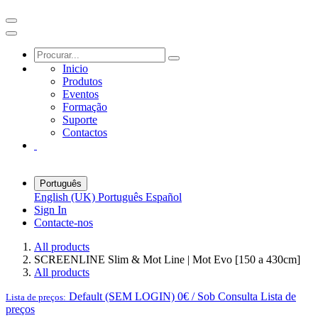
Inicio
Produtos
Eventos
Formação
Suporte
Contactos
Português
English (UK)
Português
Español
Sign In
Contacte-nos
All products
SCREENLINE Slim & Mot Line | Mot Evo [150 a 430cm]
All products
Default (SEM LOGIN) 0€ / Sob Consulta
Lista de
Lista de preços:
preços