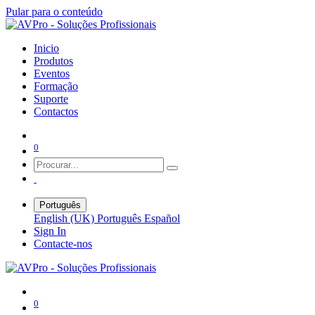
Pular para o conteúdo
Inicio
Produtos
Eventos
Formação
Suporte
Contactos
0
Português
English (UK)
Português
Español
Sign In
Contacte-nos
0