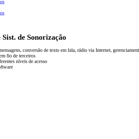
ços
ços
ist. de Sonorização
ensagens, conversão de texto em fala, rádio via Internet, gerenciame
m fio de terceiros
ferentes níveis de acesso
oftware