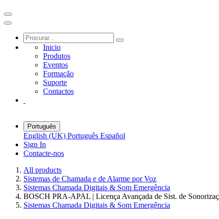
Inicio
Produtos
Eventos
Formação
Suporte
Contactos
Português
English (UK)
Português
Español
Sign In
Contacte-nos
All products
Sistemas de Chamada e de Alarme por Voz
Sistemas Chamada Digitais & Som Emergência
BOSCH PRA-APAL | Licença Avançada de Sist. de Sonoriza
Sistemas Chamada Digitais & Som Emergência