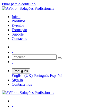
Pular para o conteúdo
Inicio
Produtos
Eventos
Formação
Suporte
Contactos
0
Português
English (UK)
Português
Español
Sign In
Contacte-nos
0