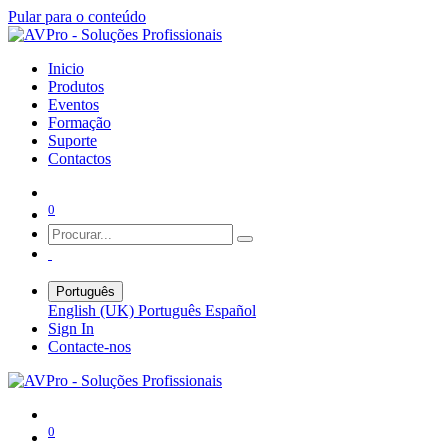
Pular para o conteúdo
Inicio
Produtos
Eventos
Formação
Suporte
Contactos
0
Português
English (UK)
Português
Español
Sign In
Contacte-nos
0