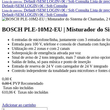
Default (SEM LOGIN) 0€ / Sob Consulta
Lista de pre
Lista de preços:
Default (SEM LOGIN) 0€ / Sob Consulta
Default (SEM LOGIN) 0€ / Sob Consulta
Lista de pre
Lista de preços:
Default (SEM LOGIN) 0€ / Sob Consulta
BOSCH PLE-10M2-EU | Misturador do Sis
6 entradas de microfone/linha, juntamente com 3 entradas de f
Entrada para 100 V, telefone e consola de chamada com funçã
Utilização em 2 zonas e com 2 canais
Sobreposição de emergência ativada por voz
Sinal de aviso de 2 tons integrado, mais 7 sinais de aviso opc
Saídas de linha, só para música e ponto de inserção
Entrada de reserva de 24 V com carregador de 24 V integrado
Controlo independente da tonalidade para microfones e fontes 
0,00
€
0,00
€
PVP Recomendado
Taxas não incluídas
610,06
€
Taxas não incluídas
Adicionar ao carrinho