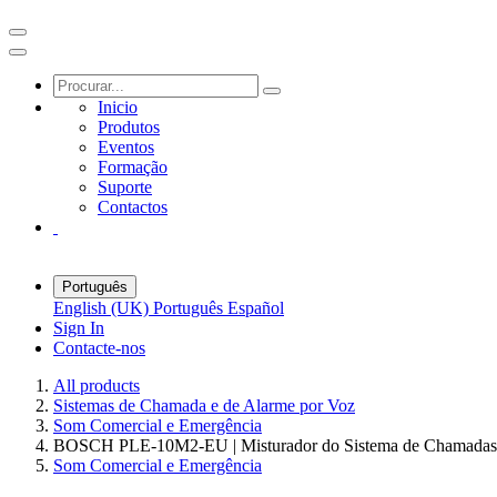
Inicio
Produtos
Eventos
Formação
Suporte
Contactos
Português
English (UK)
Português
Español
Sign In
Contacte-nos
All products
Sistemas de Chamada e de Alarme por Voz
Som Comercial e Emergência
BOSCH PLE-10M2-EU | Misturador do Sistema de Chamadas,
Som Comercial e Emergência