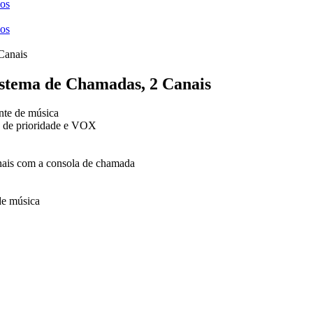
ços
ços
tema de Chamadas, 2 Canais
onte de música
o de prioridade e VOX
ionais com a consola de chamada
de música