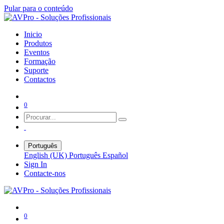
Pular para o conteúdo
Inicio
Produtos
Eventos
Formação
Suporte
Contactos
0
Português
English (UK)
Português
Español
Sign In
Contacte-nos
0