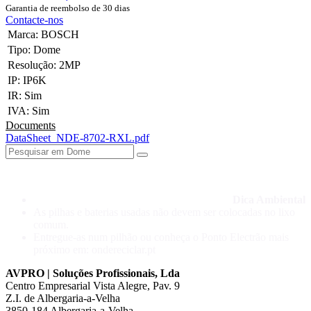
Garantia de reembolso de 30 dias
Contacte-nos
Marca
:
BOSCH
Tipo
:
Dome
Resolução
:
2MP
IP
:
IP6K
IR
:
Sim
IVA
:
Sim
Documents
DataSheet_NDE-8702-RXL.pdf
Dica Ambiental
As pilhas e baterias usadas não devem ser colocadas no lixo
comum.
Entregue-as num pilhão ou conheça o Ponto Electrão mais
próximo em: ondereciclar.pt
AVPRO | Soluções Profissionais, Lda
Centro Empresarial Vista Alegre, Pav. 9
Z.I. de Albergaria-a-Velha
3850-184 Albergaria-a-Velha