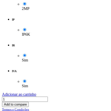
2MP
IP
IP6K
IR
Sim
IVA
Sim
Adicionar ao carrinho
Add to compare
Termos e Condições