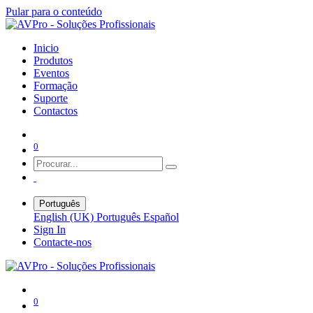
Pular para o conteúdo
Inicio
Produtos
Eventos
Formação
Suporte
Contactos
0
Português
English (UK)
Português
Español
Sign In
Contacte-nos
0