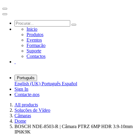
Inicio
Produtos
Eventos
Formação
Suporte
Contactos
Português
English (UK)
Português
Español
Sign In
Contacte-nos
All products
Soluções de Vídeo
Câmaras
Dome
BOSCH NDE-8503-R | Câmara PTRZ 6MP HDR 3.9-10mm
IP6K9K