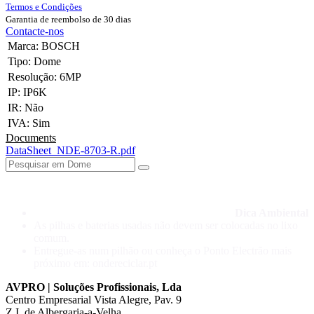
Termos e Condições
Garantia de reembolso de 30 dias
Contacte-nos
Marca
:
BOSCH
Tipo
:
Dome
Resolução
:
6MP
IP
:
IP6K
IR
:
Não
IVA
:
Sim
Documents
DataSheet_NDE-8703-R.pdf
Dica Ambiental
As pilhas e baterias usadas não devem ser colocadas no lixo
comum.
Entregue-as num pilhão ou conheça o Ponto Electrão mais
próximo em: ondereciclar.pt
AVPRO | Soluções Profissionais, Lda
Centro Empresarial Vista Alegre, Pav. 9
Z.I. de Albergaria-a-Velha