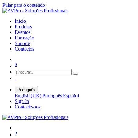
Pular para o conteúdo
Inicio
Produtos
Eventos
Formação
Suporte
Contactos
0
Português
English (UK)
Português
Español
Sign In
Contacte-nos
0