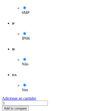
6MP
IP
IP6K
IR
Não
IVA
Sim
Adicionar ao carrinho
Add to compare