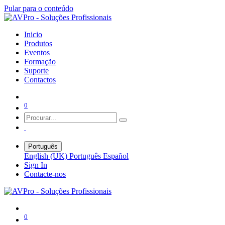
Pular para o conteúdo
Inicio
Produtos
Eventos
Formação
Suporte
Contactos
0
Português
English (UK)
Português
Español
Sign In
Contacte-nos
0