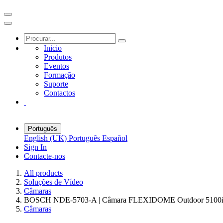
Inicio
Produtos
Eventos
Formação
Suporte
Contactos
Português
English (UK)
Português
Español
Sign In
Contacte-nos
All products
Soluções de Vídeo
Câmaras
BOSCH NDE-5703-A | Câmara FLEXIDOME Outdoor 5100i
Câmaras