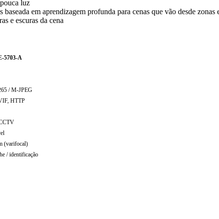
pouca luz
os baseada em aprendizagem profunda para cenas que vão desde zonas es
ras e escuras da cena
-5703-A
265 / M-JPEG
VIF, HTTP
/ CCTV
el
 (varifocal)
he / identificação