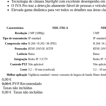
Tecnologia de câmara
Starlight
com excelente desempenho em 
O IVA Pro traz a detecção altamente fiável de pessoas e veícul
Elevada gama dinâmica para ver todos os detalhes nas áreas cla
Característica
NDE-5702-A
NDE
Resolução
2 MP (1080p)
5 MP
Tipo de transmissão
IP standard
IP standard
Compressão vídeo
H.264 / H.265 / M-JPEG
H.264 / H.
Protocolos
RTSP, ONVIF, HTTP
RTSP, ON
Latência
Baixa
Baixa
Integração
Redes IP / CCTV
Redes IP 
Controlo PTZ
Não aplicável
Não aplicáv
Lente
3.2 – 10 mm (varifocal)
3.2 – 10 mm
Melhor aplicação
Vigilância standard / menor consumo de largura de banda
Maior detal
0,00
€
0,00
€
PVP Recomendado
Taxas não incluídas
0,00
€
Taxas não incluídas