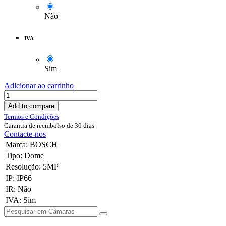
Não
IVA
Sim
Adicionar ao carrinho
Add to compare
Termos e Condições
Garantia de reembolso de 30 dias
Contacte-nos
Marca
:
BOSCH
Tipo
:
Dome
Resolução
:
5MP
IP
:
IP66
IR
:
Não
IVA
:
Sim