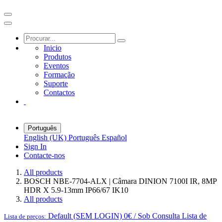
Inicio
Produtos
Eventos
Formação
Suporte
Contactos
Português
English (UK)
Português
Español
Sign In
Contacte-nos
All products
BOSCH NBE-7704-ALX | Câmara DINION 7100I IR, 8MP
HDR X 5.9-13mm IP66/67 IK10
All products
Default (SEM LOGIN) 0€ / Sob Consulta
Lista de
Lista de preços: