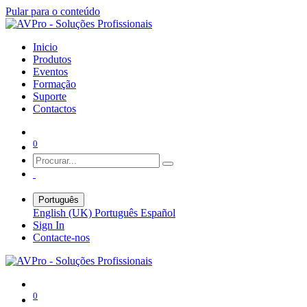
Pular para o conteúdo
Inicio
Produtos
Eventos
Formação
Suporte
Contactos
0
Português
English (UK)
Português
Español
Sign In
Contacte-nos
0