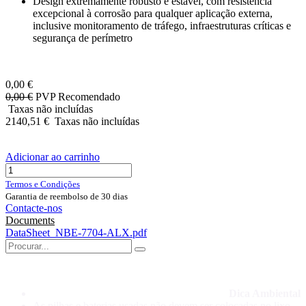
Design extremamente robusto e estável, com resistência
excepcional à corrosão para qualquer aplicação externa,
inclusive monitoramento de tráfego, infraestruturas críticas e
segurança de perímetro
0,00
€
0,00
€
PVP Recomendado
Taxas não incluídas
2140,51
€
Taxas não incluídas
Adicionar ao carrinho
Termos e Condições
Garantia de reembolso de 30 dias
Contacte-nos
Documents
DataSheet_NBE-7704-ALX.pdf
Dica Ambiental
As pilhas e baterias usadas não devem ser colocadas no lixo