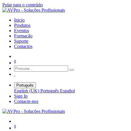
Pular para o conteúdo
Inicio
Produtos
Eventos
Formação
Suporte
Contactos
0
Português
English (UK)
Português
Español
Sign In
Contacte-nos
0