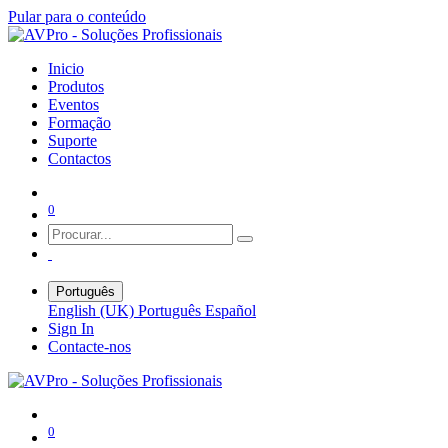
Pular para o conteúdo
Inicio
Produtos
Eventos
Formação
Suporte
Contactos
0
Português
English (UK)
Português
Español
Sign In
Contacte-nos
0