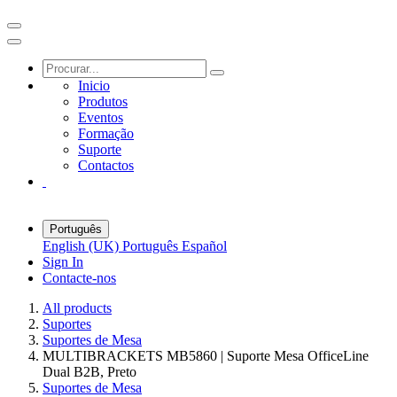
Inicio
Produtos
Eventos
Formação
Suporte
Contactos
Português
English (UK)
Português
Español
Sign In
Contacte-nos
All products
Suportes
Suportes de Mesa
MULTIBRACKETS MB5860 | Suporte Mesa OfficeLine
Dual B2B, Preto
Suportes de Mesa