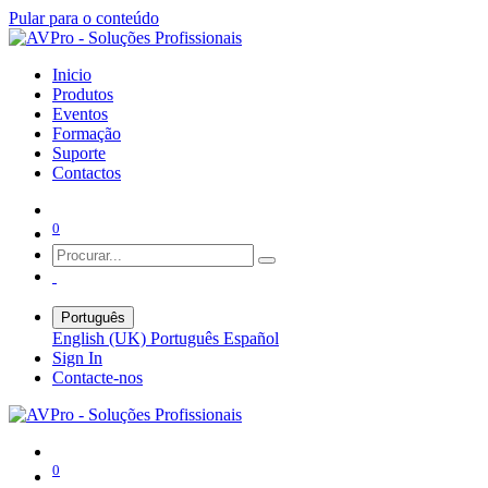
Pular para o conteúdo
Inicio
Produtos
Eventos
Formação
Suporte
Contactos
0
Português
English (UK)
Português
Español
Sign In
Contacte-nos
0