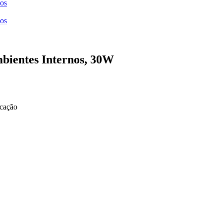
ços
ços
ientes Internos, 30W
icação