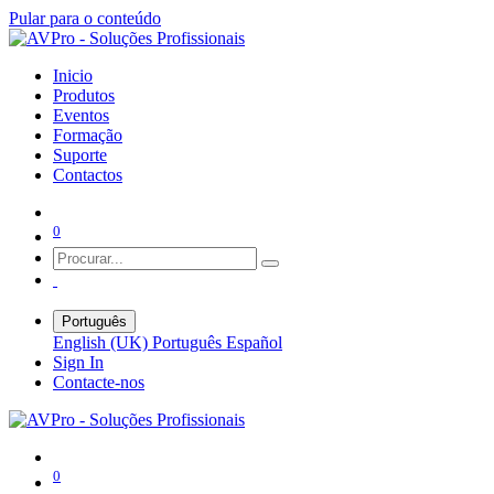
Pular para o conteúdo
Inicio
Produtos
Eventos
Formação
Suporte
Contactos
0
Português
English (UK)
Português
Español
Sign In
Contacte-nos
0