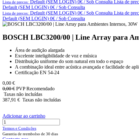
Default (SEM LOGIN) 0€ / Sob Consulta
Lista de pre
Lista de preços:
Default (SEM LOGIN) 0€ / Sob Consulta
Default (SEM LOGIN) 0€ / Sob Consulta
Lista de pre
Lista de preços:
Default (SEM LOGIN) 0€ / Sob Consulta
BOSCH LBC3200/00 | Line Array para Amb
Área de audição alargada
Excelente inteligibilidade de voz e música
Distribuição uniforme do som natural em todo o espaço
A combinação ideal entre acústica avançada e facilidade de apl
Certificação EN 54‑24
0,00
€
0,00
€
PVP Recomendado
Taxas não incluídas
387,91
€
Taxas não incluídas
Adicionar ao carrinho
Termos e Condições
Garantia de reembolso de 30 dias