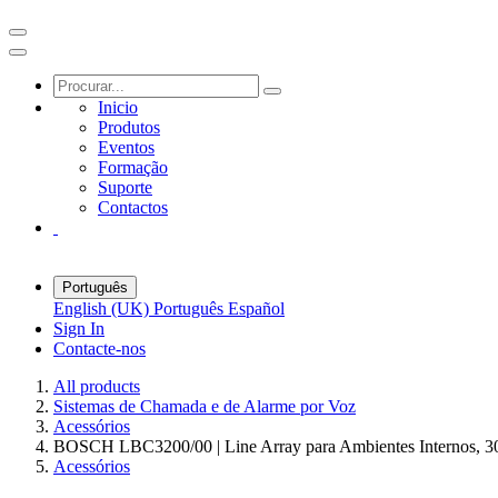
Inicio
Produtos
Eventos
Formação
Suporte
Contactos
Português
English (UK)
Português
Español
Sign In
Contacte-nos
All products
Sistemas de Chamada e de Alarme por Voz
Acessórios
BOSCH LBC3200/00 | Line Array para Ambientes Internos, 
Acessórios