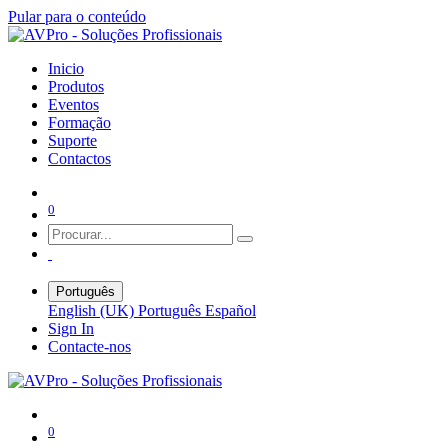
Pular para o conteúdo
Inicio
Produtos
Eventos
Formação
Suporte
Contactos
0
Português
English (UK)
Português
Español
Sign In
Contacte-nos
0