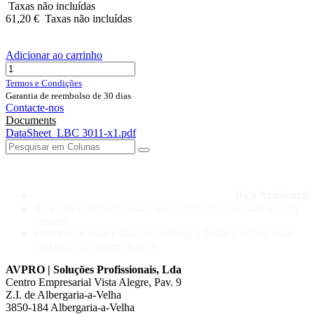
Taxas não incluídas
61,20
€
Taxas não incluídas
Adicionar ao carrinho
Termos e Condições
Garantia de reembolso de 30 dias
Contacte-nos
Documents
DataSheet_LBC 3011-x1.pdf
Dica Ambiental
As pilhas e baterias usadas não devem ser colocadas no lixo
comum.
Entregue-as num pilhão ou conheça o Ponto Electrão mais
próximo em: ondereciclar.pt
AVPRO | Soluções Profissionais, Lda
Centro Empresarial Vista Alegre, Pav. 9
Z.I. de Albergaria-a-Velha
3850-184 Albergaria-a-Velha