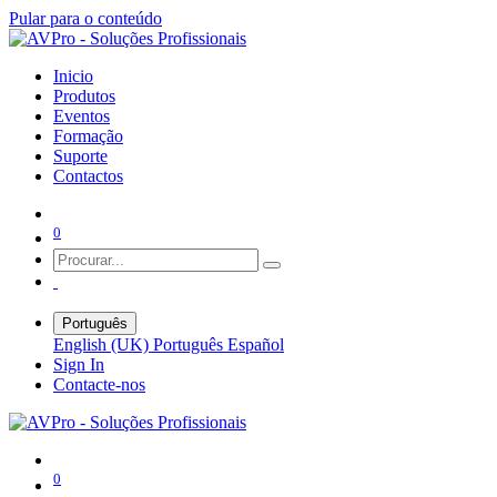
Pular para o conteúdo
Inicio
Produtos
Eventos
Formação
Suporte
Contactos
0
Português
English (UK)
Português
Español
Sign In
Contacte-nos
0