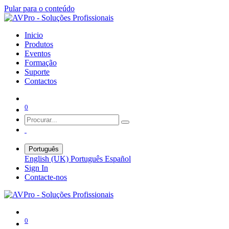
Pular para o conteúdo
Inicio
Produtos
Eventos
Formação
Suporte
Contactos
0
Português
English (UK)
Português
Español
Sign In
Contacte-nos
0