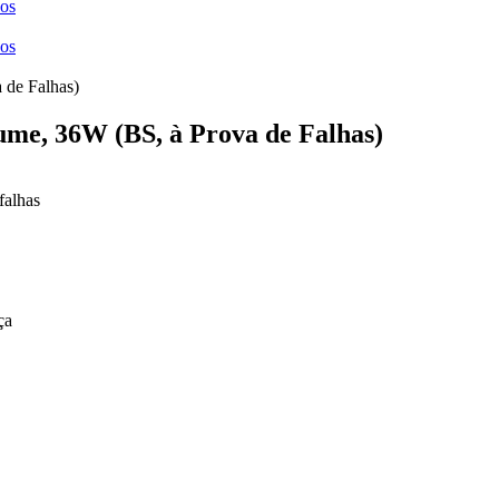
ços
ços
me, 36W (BS, à Prova de Falhas)
falhas
ça