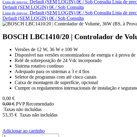
Default (SEM LOGIN) 0€ / Sob Consulta
Lista de pre
Lista de preços:
Default (SEM LOGIN) 0€ / Sob Consulta
Default (SEM LOGIN) 0€ / Sob Consulta
Lista de pre
Lista de preços:
Default (SEM LOGIN) 0€ / Sob Consulta
BOSCH LBC1410/20 | Controlador de Volu
Versões de 12 W, 36 W e 100 W
Disponível nas versões economizadora de energia e à prova de 
Relé de sobreposição de 24 Vdc incorporado
Sistema rotativo contínuo
Adequado para os sistemas a 3 e 4 fios
Seletor de programas com até cinco canais
Caixa de montagem de superfície, opcional
Cumpre os regulamentos internacionais de instalação e seguran
0,00
€
0,00
€
PVP Recomendado
Taxas não incluídas
53,35
€
Taxas não incluídas
Adicionar ao carrinho