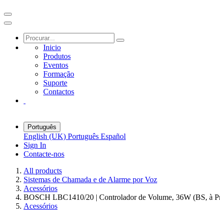
Inicio
Produtos
Eventos
Formação
Suporte
Contactos
Português
English (UK)
Português
Español
Sign In
Contacte-nos
All products
Sistemas de Chamada e de Alarme por Voz
Acessórios
BOSCH LBC1410/20 | Controlador de Volume, 36W (BS, à Pr
Acessórios