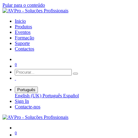
Pular para o conteúdo
Inicio
Produtos
Eventos
Formação
Suporte
Contactos
0
Português
English (UK)
Português
Español
Sign In
Contacte-nos
0