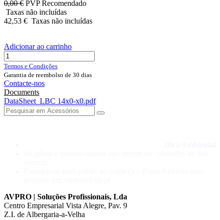
0,00
€
PVP Recomendado
Taxas não incluídas
42,53
€
Taxas não incluídas
Adicionar ao carrinho
Termos e Condições
Garantia de reembolso de 30 dias
Contacte-nos
Documents
DataSheet_LBC 14x0-x0.pdf
Dica Ambiental
As pilhas e baterias usadas não devem ser colocadas no lixo
comum.
Entregue-as num pilhão ou conheça o Ponto Electrão mais
próximo em: ondereciclar.pt
AVPRO | Soluções Profissionais, Lda
Centro Empresarial Vista Alegre, Pav. 9
Z.I. de Albergaria-a-Velha