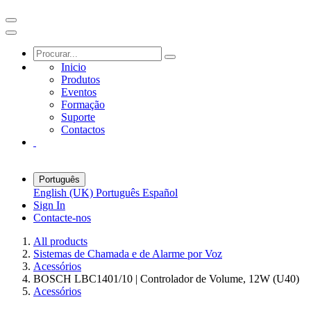
Inicio
Produtos
Eventos
Formação
Suporte
Contactos
Português
English (UK)
Português
Español
Sign In
Contacte-nos
All products
Sistemas de Chamada e de Alarme por Voz
Acessórios
BOSCH LBC1401/10 | Controlador de Volume, 12W (U40)
Acessórios