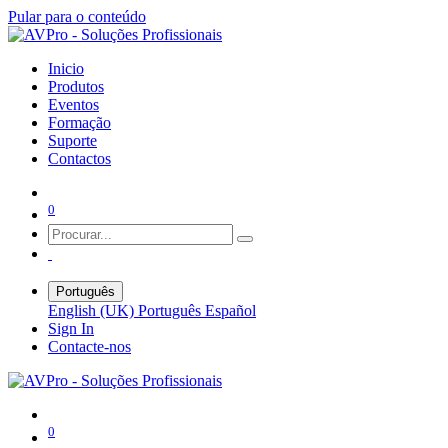
Pular para o conteúdo
Inicio
Produtos
Eventos
Formação
Suporte
Contactos
0
Português
English (UK)
Português
Español
Sign In
Contacte-nos
0