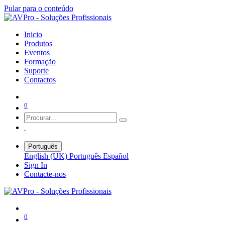
Pular para o conteúdo
Inicio
Produtos
Eventos
Formação
Suporte
Contactos
0
Português
English (UK)
Português
Español
Sign In
Contacte-nos
0