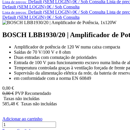
Default (SEM LOGIN) 0€ / Sob Consulta
Lista de pre
Lista de preços:
Default (SEM LOGIN) 0€ / Sob Consulta
Default (SEM LOGIN) 0€ / Sob Consulta
Lista de pre
Lista de preços:
Default (SEM LOGIN) 0€ / Sob Consulta
BOSCH LBB1930/20 | Amplificador de Po
Amplificador de potência de 120 W numa caixa compacta
Saídas de 70 V/100 V e 8 ohm
Duas entradas com comutação de prioridades
Entrada de 100 V para funcionamento escravo numa linha de al
Temperatura controlada graças à ventilação forçada de frente pa
Supervisão da alimentação elétrica da rede, da bateria de reserva
em conformidade com a norma EN 60849
0,00
€
0,00
€
PVP Recomendado
Taxas não incluídas
585,48
€
Taxas não incluídas
Adicionar ao carrinho