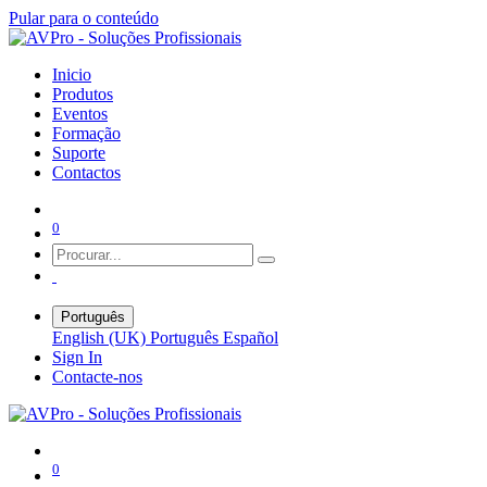
Pular para o conteúdo
Inicio
Produtos
Eventos
Formação
Suporte
Contactos
0
Português
English (UK)
Português
Español
Sign In
Contacte-nos
0