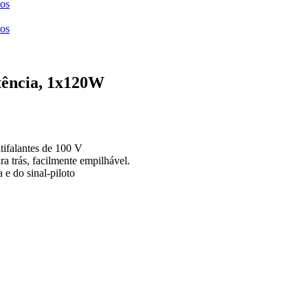
ços
ços
tência, 1x120W
tifalantes de 100 V
ra trás, facilmente empilhável.
 e do sinal-piloto