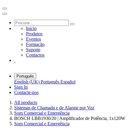
Inicio
Produtos
Eventos
Formação
Suporte
Contactos
Português
English (UK)
Português
Español
Sign In
Contacte-nos
All products
Sistemas de Chamada e de Alarme por Voz
Som Comercial e Emergência
BOSCH LBB1930/20 | Amplificador de Potência, 1x120W
Som Comercial e Emergência