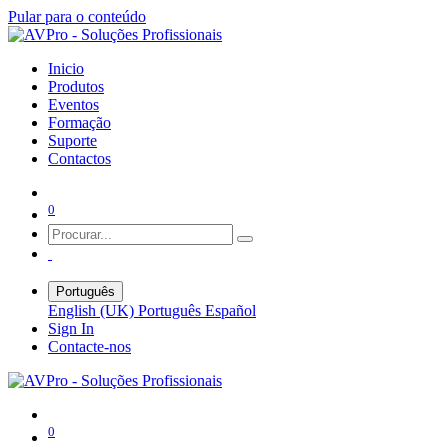
Pular para o conteúdo
Inicio
Produtos
Eventos
Formação
Suporte
Contactos
0
Português
English (UK)
Português
Español
Sign In
Contacte-nos
0