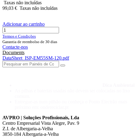
Taxas não incluídas
99,03
€
Taxas não incluídas
Adicionar ao carrinho
Termos e Condições
Garantia de reembolso de 30 dias
Contacte-nos
Documents
DataSheet_ISP-EM55SM-120.pdf
Dica Ambiental
As pilhas e baterias usadas não devem ser colocadas no lixo
comum.
Entregue-as num pilhão ou conheça o Ponto Electrão mais
próximo em: ondereciclar.pt
AVPRO | Soluções Profissionais, Lda
Centro Empresarial Vista Alegre, Pav. 9
Z.I. de Albergaria-a-Velha
3850-184 Albergaria-a-Velha