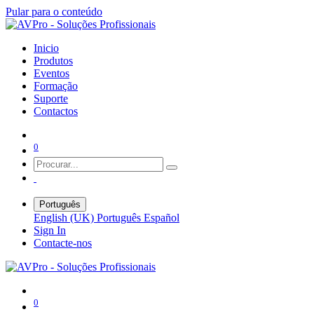
Pular para o conteúdo
Inicio
Produtos
Eventos
Formação
Suporte
Contactos
0
Português
English (UK)
Português
Español
Sign In
Contacte-nos
0