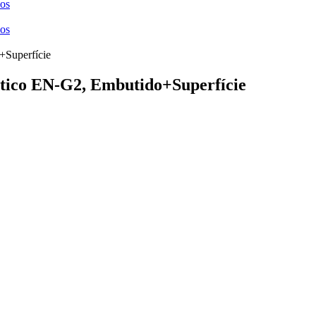
ços
ços
ico EN-G2, Embutido+Superfície