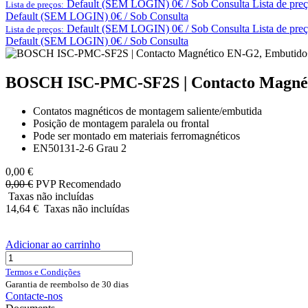
Default (SEM LOGIN) 0€ / Sob Consulta
Lista de pre
Lista de preços:
Default (SEM LOGIN) 0€ / Sob Consulta
Default (SEM LOGIN) 0€ / Sob Consulta
Lista de pre
Lista de preços:
Default (SEM LOGIN) 0€ / Sob Consulta
BOSCH ISC-PMC-SF2S | Contacto Magnét
Contatos magnéticos de montagem saliente/embutida
Posição de montagem paralela ou frontal
Pode ser montado em materiais ferromagnéticos
EN50131-2-6 Grau 2
0,00
€
0,00
€
PVP Recomendado
Taxas não incluídas
14,64
€
Taxas não incluídas
Adicionar ao carrinho
Termos e Condições
Garantia de reembolso de 30 dias
Contacte-nos