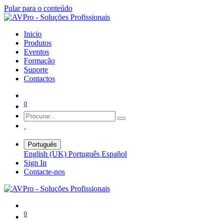
Pular para o conteúdo
Inicio
Produtos
Eventos
Formação
Suporte
Contactos
0
Português
English (UK)
Português
Español
Sign In
Contacte-nos
0