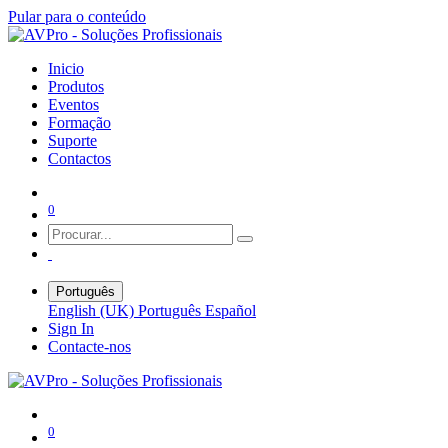
Pular para o conteúdo
Inicio
Produtos
Eventos
Formação
Suporte
Contactos
0
Português
English (UK)
Português
Español
Sign In
Contacte-nos
0