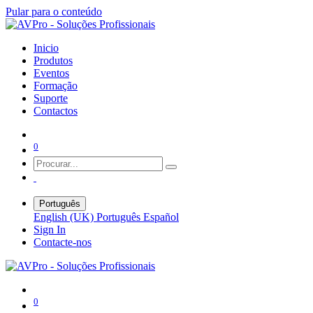
Pular para o conteúdo
Inicio
Produtos
Eventos
Formação
Suporte
Contactos
0
Português
English (UK)
Português
Español
Sign In
Contacte-nos
0