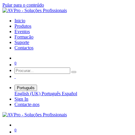
Pular para o conteúdo
Inicio
Produtos
Eventos
Formação
Suporte
Contactos
0
Português
English (UK)
Português
Español
Sign In
Contacte-nos
0