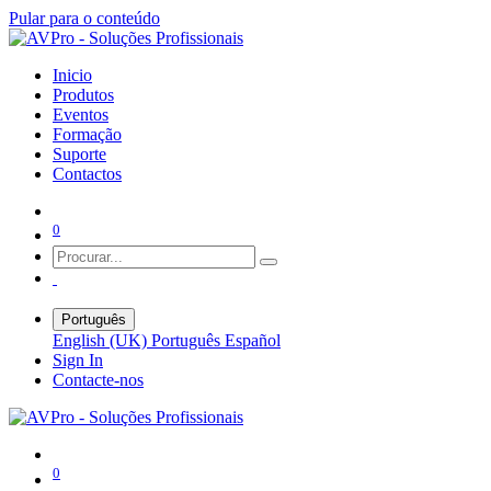
Pular para o conteúdo
Inicio
Produtos
Eventos
Formação
Suporte
Contactos
0
Português
English (UK)
Português
Español
Sign In
Contacte-nos
0