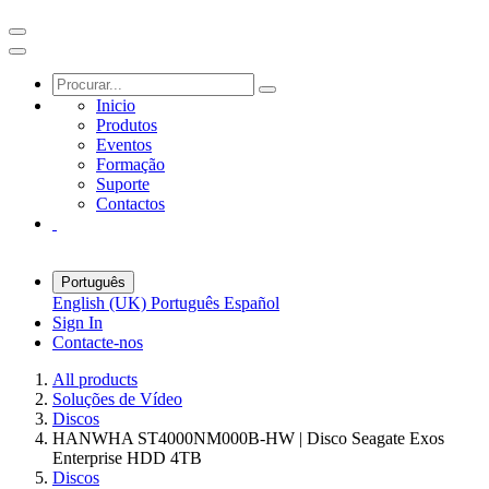
Inicio
Produtos
Eventos
Formação
Suporte
Contactos
Português
English (UK)
Português
Español
Sign In
Contacte-nos
All products
Soluções de Vídeo
Discos
HANWHA ST4000NM000B-HW | Disco Seagate Exos
Enterprise HDD 4TB
Discos