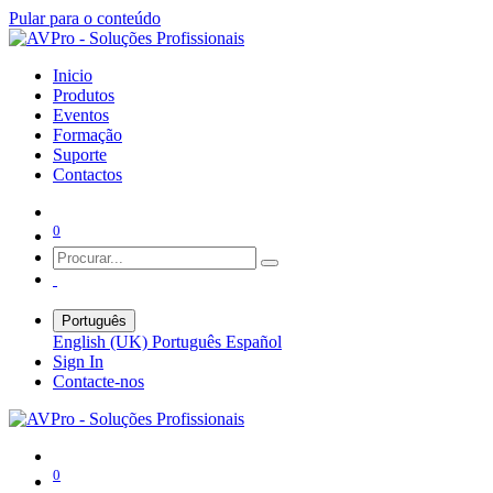
Pular para o conteúdo
Inicio
Produtos
Eventos
Formação
Suporte
Contactos
0
Português
English (UK)
Português
Español
Sign In
Contacte-nos
0