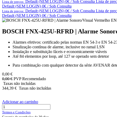
Default (SEM LOGIN) 0€ / Sob Consulta
Lista de pre
Lista de preços:
Default (SEM LOGIN) 0€ / Sob Consulta
Default (SEM LOGIN) 0€ / Sob Consulta
Lista de pre
Lista de preços:
Default (SEM LOGIN) 0€ / Sob Consulta
BOSCH FNX-425U-RFRD | Alarme Sonoro/
Alarmes efetivos: certificado pelas normas EN 54-3 e EN 54-2
Sinalização contínua de alarme, inclusive no ramal LSN
Instalação e substituição fáceis e economicamente viáveis
Até 84 elementos por loop, até 127 se operado sem detetor
Para combinação com qualquer detector da série AVENAR det
0,00
€
0,00
€
PVP Recomendado
Taxas não incluídas
344,39
€
Taxas não incluídas
Adicionar ao carrinho
Termos e Condições
Garantia de reembolso de 30 dias