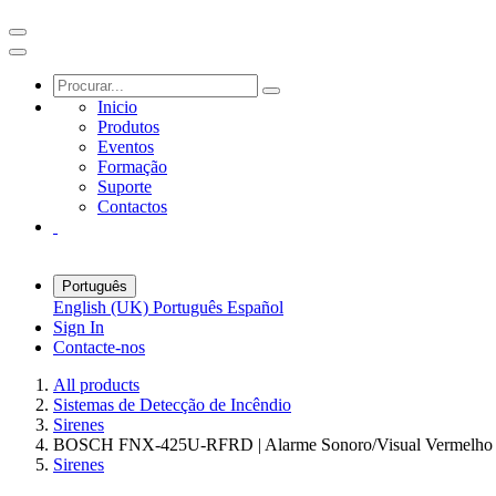
Inicio
Produtos
Eventos
Formação
Suporte
Contactos
Português
English (UK)
Português
Español
Sign In
Contacte-nos
All products
Sistemas de Detecção de Incêndio
Sirenes
BOSCH FNX-425U-RFRD | Alarme Sonoro/Visual Vermelho 
Sirenes