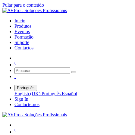
Pular para o conteúdo
Inicio
Produtos
Eventos
Formação
Suporte
Contactos
0
Português
English (UK)
Português
Español
Sign In
Contacte-nos
0