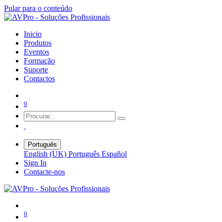
Pular para o conteúdo
Inicio
Produtos
Eventos
Formação
Suporte
Contactos
0
Português
English (UK)
Português
Español
Sign In
Contacte-nos
0