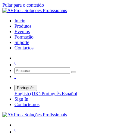
Pular para o conteúdo
Inicio
Produtos
Eventos
Formação
Suporte
Contactos
0
Português
English (UK)
Português
Español
Sign In
Contacte-nos
0