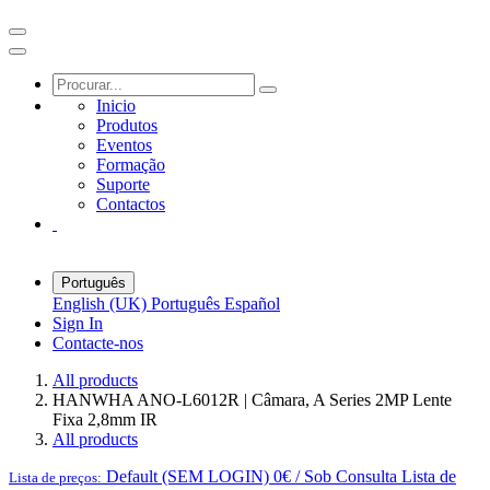
Inicio
Produtos
Eventos
Formação
Suporte
Contactos
Português
English (UK)
Português
Español
Sign In
Contacte-nos
All products
HANWHA ANO-L6012R | Câmara, A Series 2MP Lente
Fixa 2,8mm IR
All products
Default (SEM LOGIN) 0€ / Sob Consulta
Lista de
Lista de preços: