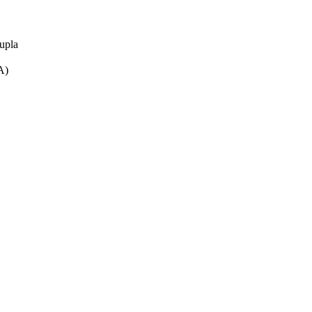
rupla
A)