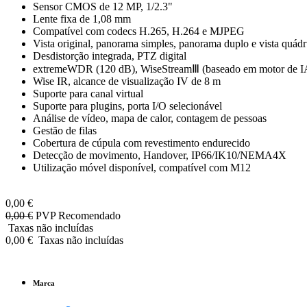
Sensor CMOS de 12 MP, 1/2.3"
Lente fixa de 1,08 mm
Compatível com codecs H.265, H.264 e MJPEG
Vista original, panorama simples, panorama duplo e vista quád
Desdistorção integrada, PTZ digital
extremeWDR (120 dB), WiseStreamⅢ (baseado em motor de I
Wise IR, alcance de visualização IV de 8 m
Suporte para canal virtual
Suporte para plugins, porta I/O selecionável
Análise de vídeo, mapa de calor, contagem de pessoas
Gestão de filas
Cobertura de cúpula com revestimento endurecido
Detecção de movimento, Handover, IP66/IK10/NEMA4X
Utilização móvel disponível, compatível com M12
0,00
€
0,00
€
PVP Recomendado
Taxas não incluídas
0,00
€
Taxas não incluídas
Marca