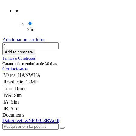
IR
Sim
Adicionar ao carrinho
Add to compare
Termos e Condições
Garantia de reembolso de 30 dias
Contacte-nos
Marca
:
HANWHA
Resolução
:
12MP
Tipo
:
Dome
IVA
:
Sim
IA
:
Sim
IR
:
Sim
Documents
DataSheet_XNF-9013RV.pdf