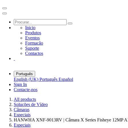
Inicio
Produtos
Eventos
Formação
Suporte
Contactos
Português
English (UK)
Português
Español
Sign In
Contacte-nos
All products
Soluções de Vídeo
Câmaras
Especiais
HANWHA XNF-9013RV | Câmara X Series Fisheye 12MP AI
Especiais