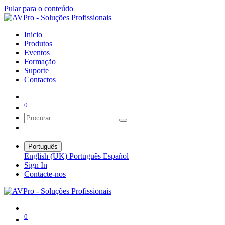
Pular para o conteúdo
Inicio
Produtos
Eventos
Formação
Suporte
Contactos
0
Português
English (UK)
Português
Español
Sign In
Contacte-nos
0