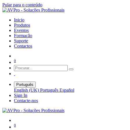
Pular para o conteúdo
Inicio
Produtos
Eventos
Formação
Suporte
Contactos
0
Português
English (UK)
Português
Español
Sign In
Contacte-nos
0