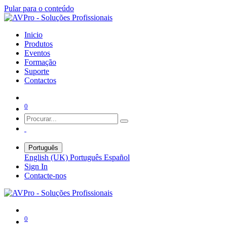
Pular para o conteúdo
Inicio
Produtos
Eventos
Formação
Suporte
Contactos
0
Português
English (UK)
Português
Español
Sign In
Contacte-nos
0