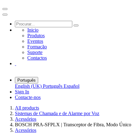
Inicio
Produtos
Eventos
Formação
Suporte
Contactos
Português
English (UK)
Português
Español
Sign In
Contacte-nos
All products
Sistemas de Chamada e de Alarme por Voz
Acessórios
BOSCH PRA-SFPLX | Transceptor de Fibra, Modo Único
Acessórios