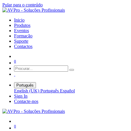
Pular para o conteúdo
Inicio
Produtos
Eventos
Formação
Suporte
Contactos
0
Português
English (UK)
Português
Español
Sign In
Contacte-nos
0