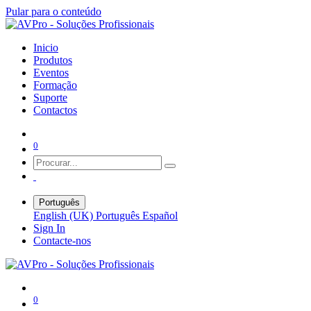
Pular para o conteúdo
Inicio
Produtos
Eventos
Formação
Suporte
Contactos
0
Português
English (UK)
Português
Español
Sign In
Contacte-nos
0