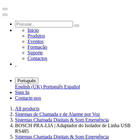
Inicio
Produtos
Eventos
Formação
Suporte
Contactos
Português
English (UK)
Português
Español
Sign In
Contacte-nos
All products
Sistemas de Chamada e de Alarme por Voz
Sistemas Chamada Digitais & Som Emergência
BOSCH PRA-LIA | Adaptador do Isolador de Linha USB
RS485
Sistemas Chamada Digitais & Som Emergência